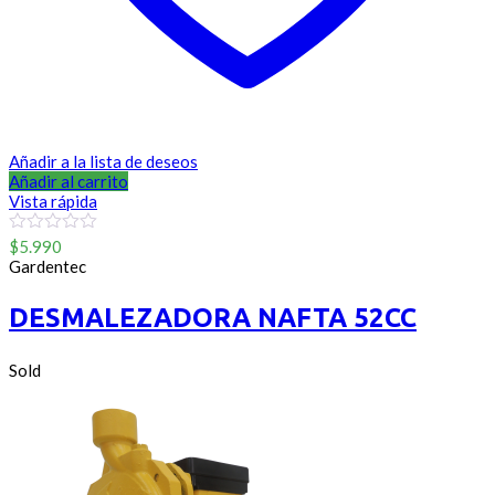
Añadir a la lista de deseos
Añadir al carrito
Vista rápida
0
$
5.990
out
Gardentec
of
5
DESMALEZADORA NAFTA 52CC
Sold