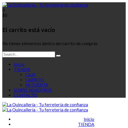
0
$
0
El carrito está vacío
No tienes elementos dentro del carrito de compras
Inicio
TIENDA
CAJA
CARRITO
MI CUENTA
SOBRE NOSOTROS
CONTACTO
Inicio
TIENDA