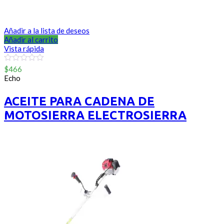
Añadir a la lista de deseos
Añadir al carrito
Vista rápida
0
$
466
out
Echo
of
5
ACEITE PARA CADENA DE
MOTOSIERRA ELECTROSIERRA