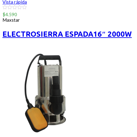
Vista rápida
0
$
4.590
out
Maxstar
of
5
ELECTROSIERRA ESPADA16″ 2000W