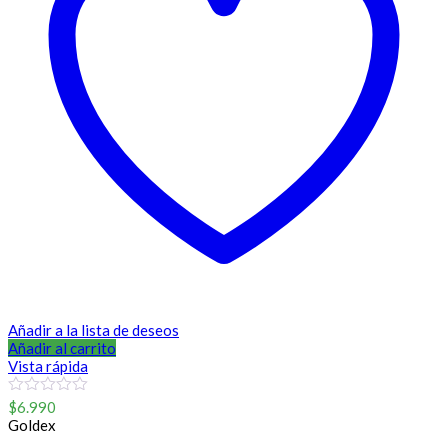
Añadir a la lista de deseos
Añadir al carrito
Vista rápida
0
$
6.990
out
Goldex
of