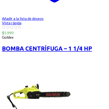
Añadir a la lista de deseos
Vista rápida
0
$
5.990
out
Goldex
of
5
BOMBA CENTRÍFUGA – 1 1/4 HP