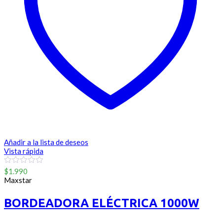
Añadir a la lista de deseos
Vista rápida
0
$
1.990
out
Maxstar
of
5
BORDEADORA ELÉCTRICA 1000W